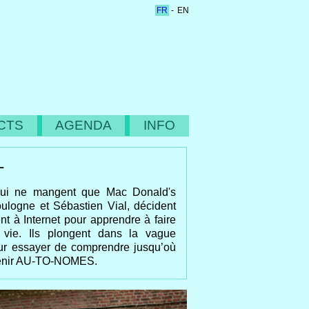
FR
-
EN
CTS
AGENDA
INFO
L
qui ne mangent que Mac Donald's
ulogne et Sébastien Vial, décident
t à Internet pour apprendre à faire
 vie. Ils plongent dans la vague
pour essayer de comprendre jusqu’où
evenir AU-TO-NOMES.