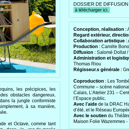
DOSSIER DE DIFFUSION
à télécharger ici.
Conception, réalisation
:
Regard extérieur, directi
Collaboration artistique
:
Production
: Camille Bono
Diffusion
: Salomé Dollat 
Administration et logisti
Thomas Riou
Régisseur.s générale
: G
Coproduction
: Les Tombé
Commune – scène national
equins, les précipices, les
Calais, L’Atelier 231 – Cent
 des obstacles dangereux.
l’Espace public.
dans la jungle conformiste
Avec l’aide
de la DRAC Hau
 simplement, à sa manière,
d’été, et le Réseau Europée
sée.
Avec le soutien
du Théâtr
Maison Folie Wazemmes - L
de et Octave, comme tant