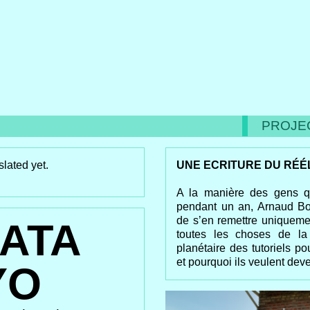
PROJE
slated yet.
UNE ECRITURE DU RÉÉ
A la manière des gens 
pendant un an, Arnaud Bo
de s’en remettre uniquemen
DATA
toutes les choses de la
planétaire des tutoriels 
et pourquoi ils veulent d
YO