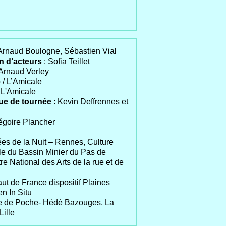
 Arnaud Boulogne, Sébastien Vial
on d’acteurs
: Sofia Teillet
 Arnaud Verley
 / L’Amicale
/ L'Amicale
que de tournée
: Kevin Deffrennes et
régoire Plancher
es de la Nuit – Rennes, Culture
e du Bassin Minier du Pas de
re National des Arts de la rue et de
t de France dispositif Plaines
n In Situ
e de Poche- Hédé Bazouges, La
ille