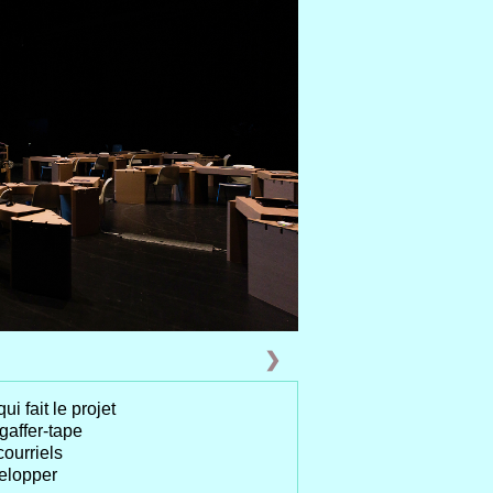
❯
ui fait le projet
gaffer-tape
ourriels
velopper