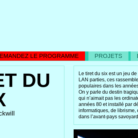
MANDEZ LE PROGRAMME
PROJETS
D
ET DU
Le tiret du six est un jeu d
LAN parties, ces rassemble
populaires dans les années
X
On y parle du destin tragi
qui n’aimait pas les ordina
années 80 et installé par d
informatiques, de librisme, 
kwill
dans l’avant-pays savoyard