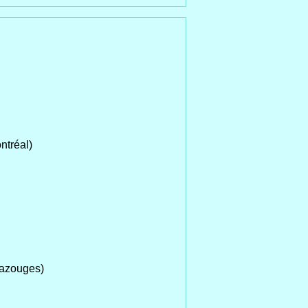
ntréal)
azouges)