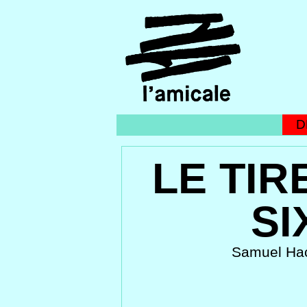
DE
LE TIR
SI
Samuel Hac