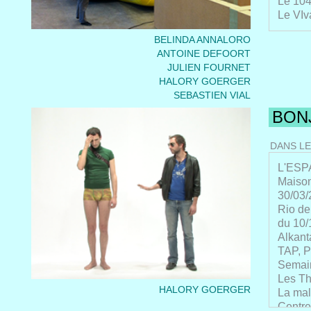
19/11 
Le 104
l'aire 
Le VIv
au 15/
BELINDA ANNALORO
On the
ANTOINE DEFOORT
PICA,
JULIEN FOURNET
Black 
HALORY GOERGER
BIT Te
SEBASTIEN VIAL
Zürche
Baltos
BON
Wiener
Carref
DANS LE
França
FTA- F
L'ESPA
França
Maison
Alkant
30/03/
Le Gra
Rio de
L'Arse
du 10/
Scène 
Alkant
Lieu U
TAP, P
La Hal
Semain
TAP, P
Les Th
HALORY GOERGER
Théâtr
La malt
Le Thé
Centre