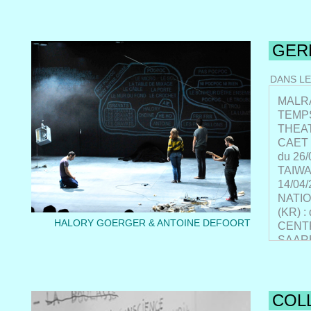
THEAT
LA MAL
LE GA
L'UNIV
GER
LES 10
MAISO
DANS LE
MALRA
TEMPS
THEAT
CAET 
du 26/
TAIWA
14/04/
NATI
(KR) :
HALORY GOERGER & ANTOINE DEFOORT
CENTRA
SAARB
LE PA
CHARL
MELBO
MAILL
COL
13/10/