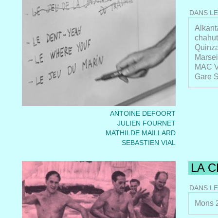
SINGA
DANS LE
Singap
ESPAC
Alkant
BASLE
chahut
LE PH
Quinza
theatr
Marsei
LA FAI
MAC VA
POLE 
Gare Sa
BONLI
LE VA
au 10/
ANTOINE DEFOORT
LES S
JULIEN FOURNET
Maria 
MATHILDE MAILLARD
ALKAN
SEBASTIEN VIAL
Cultuu
de war
maiso
LA 
26/02 
usine 
DANS LE
walker
World 
Mons 2
23/01/