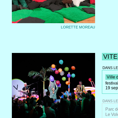
MONS 
Maison
LORETTE MOREAU
VITE
DANS L
Ville
festiv
19 se
DANS LE
Parc de
Le Vol