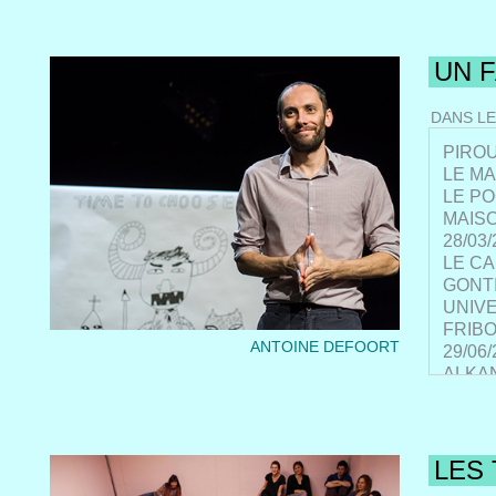
UN F
DANS LE
PIROU
LE MA
LE POC
MAISO
28/03/
LE C
GONTI
UNIVE
FRIBO
ANTOINE DEFOORT
29/06/
ALKAN
Cinéma
CENTR
MARS -
Cultur
LES
LE M