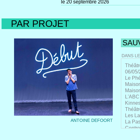
le 20 septembre 2026
PAR PROJET
SAU
DANS LE
Théâtr
06/05/
Le Phé
Maison
Maison
L'ABC 
Kinnes
Théâtr
Les La
ANTOINE DEFOORT
La Pas
Centre
Centre