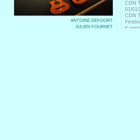
CDN Th
01/01/
CDN Th
ANTOINE DEFOORT
Festiv
JULIEN FOURNET
Kampna
Kampna
4+4 Da
02/11/
les th
FOUTA
KOUYO
PA RIE
Teatro
espace
Noorde
fabrik
Maison
Théâtre
Le gra
Les ta
Voorui
le mer