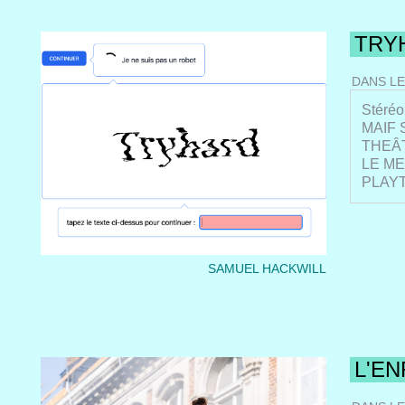
Maison
Maison
Noorde
TRY
LA RO
MAIF S
DANS LE
INSA 
SCIEN
Stéréo
LE MA
MAIF S
Théâtr
THEÂT
LE ME
PLAYT
SAMUEL HACKWILL
L'E