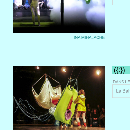
INA MIHALACHE
({:})
DANS LE
La Bal