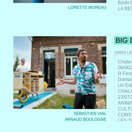
BAIN P
LORETTE MOREAU
LA BE
BIG
DANS LE
Chatea
06/06/
R Fest
Domain
Un Eté
CHALO
23/07/
ANIMA
CULTU
SÉBASTIEN VIAL
CONST
ARNAUD BOULOGNE
LES T
LES T